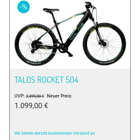
Varianten
-%
auf.
Die
Optionen
können
auf
der
Produktseite
gewählt
werden
TALOS ROCKET 504
Ursprünglicher
UVP:
Neuer Preis:
2.099,00
€
Preis
1.099,00
€
war:
Aktueller
2.099,00 €
Preis
ist:
Wir bieten derzeit kostenlosen Versand an
1.099,00 €.