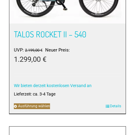
TALOS ROCKET II – 540
Ursprünglicher
UVP:
Neuer Preis:
2.199,00
€
Preis
1.299,00
€
war:
Aktueller
2.199,00 €
Preis
ist:
Wir bieten derzeit kostenlosen Versand an
1.299,00 €.
Lieferzeit:
ca. 3-4 Tage
Ausführung wählen
Dieses
Details
Produkt
weist
mehrere