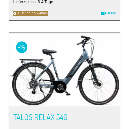
Lieferzeit:
ca. 3-4 Tage
Ausführung wählen
Dieses
Details
Produkt
weist
mehrere
Varianten
-%
auf.
Die
Optionen
können
auf
der
Produktseite
gewählt
werden
TALOS RELAX 540