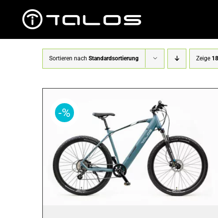
Zum
Inhalt
springen
Sortieren nach
Standardsortierung
Zeige
18
-%