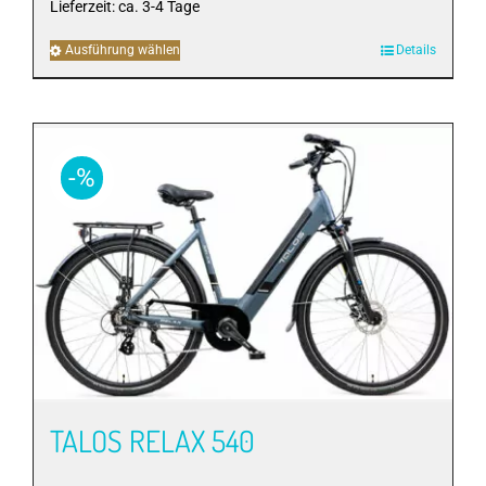
Lieferzeit:
ca. 3-4 Tage
Ausführung wählen
Dieses
Details
Produkt
weist
mehrere
Varianten
-%
auf.
Die
Optionen
können
auf
der
Produktseite
gewählt
werden
TALOS RELAX 540