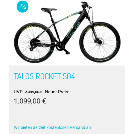
Varianten
-%
auf.
Die
Optionen
können
auf
der
Produktseite
gewählt
werden
TALOS ROCKET 504
Ursprünglicher
UVP:
Neuer Preis:
2.099,00
€
Preis
1.099,00
€
war:
Aktueller
2.099,00 €
Preis
ist:
Wir bieten derzeit kostenlosen Versand an
1.099,00 €.