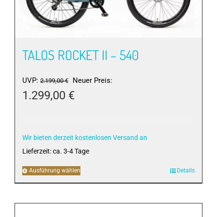
TALOS ROCKET II – 540
Ursprünglicher
UVP:
Neuer Preis:
2.199,00
€
Preis
1.299,00
€
war:
Aktueller
2.199,00 €
Preis
ist:
Wir bieten derzeit kostenlosen Versand an
1.299,00 €.
Lieferzeit:
ca. 3-4 Tage
Ausführung wählen
Dieses
Details
Produkt
weist
mehrere