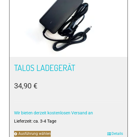
Die
Optionen
können
auf
der
Produktseite
gewählt
werden
TALOS LADEGERÄT
34,90
€
Wir bieten derzeit kostenlosen Versand an
Lieferzeit:
ca. 3-4 Tage
Ausführung wählen
Dieses
Details