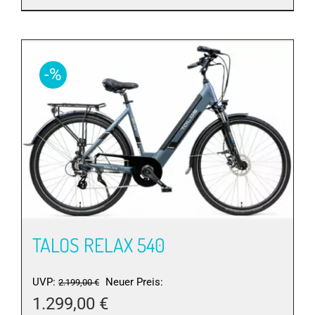
Produkt
weist
mehrere
Varianten
-%
auf.
Die
Optionen
können
auf
der
Produktseite
gewählt
werden
TALOS RELAX 540
Ursprünglicher
UVP:
Neuer Preis:
2.199,00
€
Preis
1.299,00
€