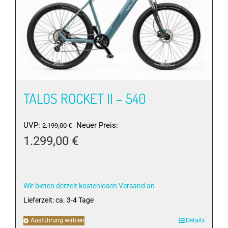
Optionen
können
auf
der
Produktseite
gewählt
werden
TALOS ROCKET II – 540
Ursprünglicher
UVP:
Neuer Preis:
2.199,00
€
Preis
1.299,00
€
war:
Aktueller
2.199,00 €
Preis
ist:
Wir bieten derzeit kostenlosen Versand an
1.299,00 €.
Lieferzeit:
ca. 3-4 Tage
Ausführung wählen
Dieses
Details