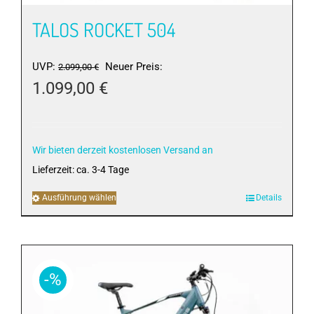
werden
TALOS ROCKET 504
Ursprünglicher
UVP:
Neuer Preis:
2.099,00
€
Preis
1.099,00
€
war:
Aktueller
2.099,00 €
Preis
ist:
Wir bieten derzeit kostenlosen Versand an
1.099,00 €.
Lieferzeit:
ca. 3-4 Tage
Ausführung wählen
Dieses
Details
Produkt
weist
mehrere
Varianten
-%
auf.
Die