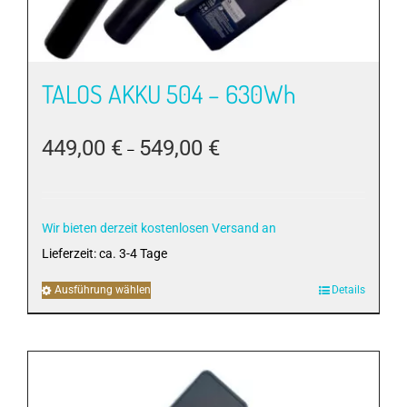
TALOS AKKU 504 – 630Wh
449,00
€
549,00
€
–
Wir bieten derzeit kostenlosen Versand an
Lieferzeit:
ca. 3-4 Tage
Ausführung wählen
Dieses
Details
Produkt
weist
mehrere
Varianten
auf.