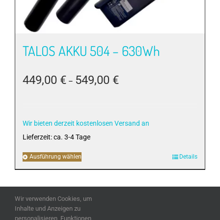
TALOS AKKU 504 – 630Wh
449,00
€
549,00
€
–
Wir bieten derzeit kostenlosen Versand an
Lieferzeit:
ca. 3-4 Tage
Ausführung wählen
Dieses
Details
Produkt
weist
mehrere
Wir verwenden Cookies, um
Varianten
Inhalte und Anzeigen zu
auf.
personalisieren, Funktionen