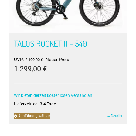
TALOS ROCKET II – 540
Ursprünglicher
UVP:
Neuer Preis:
2.199,00
€
Preis
1.299,00
€
war:
Aktueller
2.199,00 €
Preis
ist:
Wir bieten derzeit kostenlosen Versand an
1.299,00 €.
Lieferzeit:
ca. 3-4 Tage
Ausführung wählen
Dieses
Details
Produkt
weist