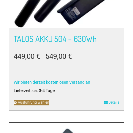
der
Produktseite
gewählt
werden
TALOS AKKU 504 – 630Wh
449,00
€
549,00
€
–
Wir bieten derzeit kostenlosen Versand an
Lieferzeit:
ca. 3-4 Tage
Ausführung wählen
Dieses
Details
Produkt
weist
mehrere
Varianten