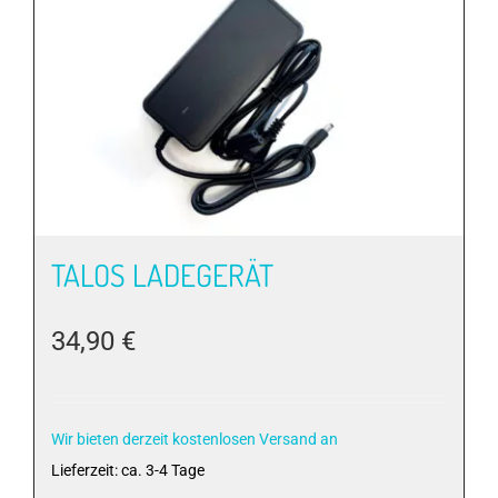
auf.
Die
Optionen
können
auf
der
Produktseite
gewählt
werden
TALOS LADEGERÄT
34,90
€
Wir bieten derzeit kostenlosen Versand an
Lieferzeit:
ca. 3-4 Tage