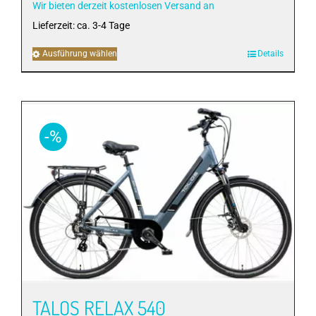
Wir bieten derzeit kostenlosen Versand an
1.099,00 €.
Lieferzeit:
ca. 3-4 Tage
Ausführung wählen
Dieses
Details
Produkt
weist
mehrere
Varianten
-%
auf.
Die
Optionen
können
auf
der
Produktseite
gewählt
werden
TALOS RELAX 540