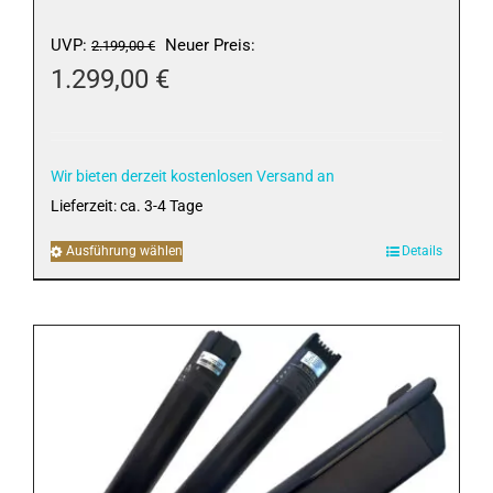
Ursprünglicher
UVP:
Neuer Preis:
2.199,00
€
Preis
1.299,00
€
war:
Aktueller
2.199,00 €
Preis
ist:
Wir bieten derzeit kostenlosen Versand an
1.299,00 €.
Lieferzeit:
ca. 3-4 Tage
Ausführung wählen
Dieses
Details
Produkt
weist
mehrere
Varianten
auf.
Die
Optionen
können
auf