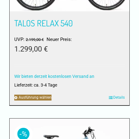
gewählt
werden
TALOS RELAX 540
Ursprünglicher
UVP:
Neuer Preis:
2.199,00
€
Preis
1.299,00
€
war:
Aktueller
2.199,00 €
Preis
ist:
Wir bieten derzeit kostenlosen Versand an
1.299,00 €.
Lieferzeit:
ca. 3-4 Tage
Ausführung wählen
Dieses
Details
Produkt
weist
mehrere
Varianten
-%
auf.