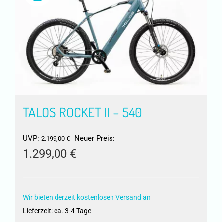
Die
Optionen
können
auf
der
Produktseite
gewählt
werden
TALOS ROCKET II – 540
Ursprünglicher
UVP:
Neuer Preis:
2.199,00
€
Preis
1.299,00
€
war:
Aktueller
2.199,00 €
Preis
ist:
Wir bieten derzeit kostenlosen Versand an
1.299,00 €.
Lieferzeit:
ca. 3-4 Tage