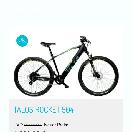
Ähnliche Produkte
-%
TALOS ROCKET 504
Ursprünglicher
UVP:
Neuer Preis:
2.099,00
€
Preis