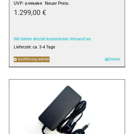
Ursprünglicher
UVP:
Neuer Preis:
2.199,00
€
Preis
1.299,00
€
war:
Aktueller
2.199,00 €
Preis
ist:
Wir bieten derzeit kostenlosen Versand an
1.299,00 €.
Lieferzeit:
ca. 3-4 Tage
Ausführung wählen
Dieses
Details
Produkt
weist
mehrere
Varianten
auf.
Die
Optionen
können
auf
der