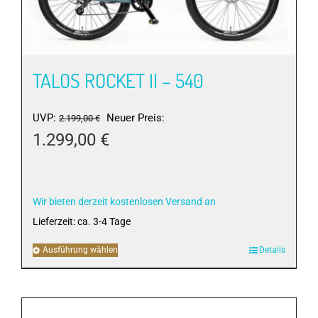
TALOS ROCKET II – 540
Ursprünglicher
UVP:
Neuer Preis:
2.199,00
€
Preis
1.299,00
€
war:
Aktueller
2.199,00 €
Preis
ist:
Wir bieten derzeit kostenlosen Versand an
1.299,00 €.
Lieferzeit:
ca. 3-4 Tage
Ausführung wählen
Dieses
Details
Produkt
weist
mehrere