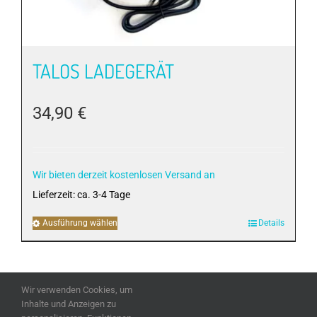
Produktseite
gewählt
werden
TALOS LADEGERÄT
34,90
€
Wir bieten derzeit kostenlosen Versand an
Lieferzeit:
ca. 3-4 Tage
Ausführung wählen
Dieses
Details
Produkt
weist
mehrere
Wir verwenden Cookies, um
Varianten
Inhalte und Anzeigen zu
auf.