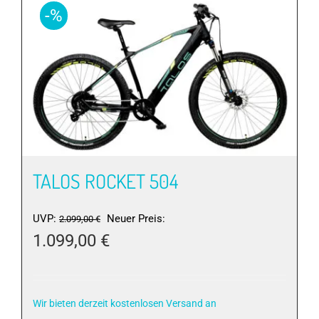
Varianten
-%
auf.
Die
Optionen
können
auf
der
Produktseite
gewählt
werden
TALOS ROCKET 504
Ursprünglicher
UVP:
Neuer Preis:
2.099,00
€
Preis
1.099,00
€
war:
Aktueller
2.099,00 €
Preis
ist:
Wir bieten derzeit kostenlosen Versand an
1.099,00 €.