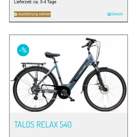
Lieferzeit:
ca. 3-4 Tage
Ausführung wählen
Dieses
Details
Produkt
weist
mehrere
Varianten
-%
auf.
Die
Optionen
können
auf
der
Produktseite
gewählt
werden
TALOS RELAX 540