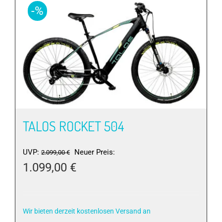
Varianten
-%
auf.
Die
Optionen
können
auf
der
Produktseite
gewählt
werden
TALOS ROCKET 504
Ursprünglicher
UVP:
Neuer Preis:
2.099,00
€
Preis
1.099,00
€
war:
Aktueller
2.099,00 €
Preis
ist:
Wir bieten derzeit kostenlosen Versand an
1.099,00 €.