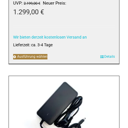
Ursprünglicher
UVP:
Neuer Preis:
2.199,00
€
Preis
1.299,00
€
war:
Aktueller
2.199,00 €
Preis
ist:
Wir bieten derzeit kostenlosen Versand an
1.299,00 €.
Lieferzeit:
ca. 3-4 Tage
Ausführung wählen
Dieses
Details
Produkt
weist
mehrere
Varianten
auf.
Die
Optionen
können
auf
der