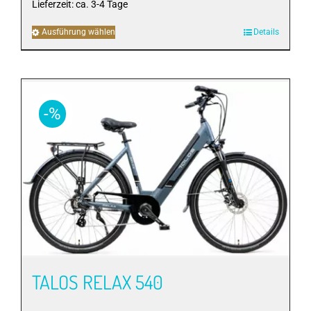
Lieferzeit:
ca. 3-4 Tage
Ausführung wählen
Dieses
Details
Produkt
weist
mehrere
Varianten
-%
auf.
Die
Optionen
können
auf
der
Produktseite
gewählt
werden
TALOS RELAX 540