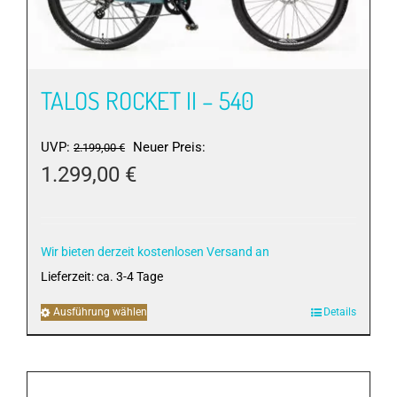
TALOS ROCKET II – 540
Ursprünglicher
UVP:
Neuer Preis:
2.199,00
€
Preis
1.299,00
€
war:
Aktueller
2.199,00 €
Preis
ist:
Wir bieten derzeit kostenlosen Versand an
1.299,00 €.
Lieferzeit:
ca. 3-4 Tage
Ausführung wählen
Dieses
Details
Produkt
weist
mehrere