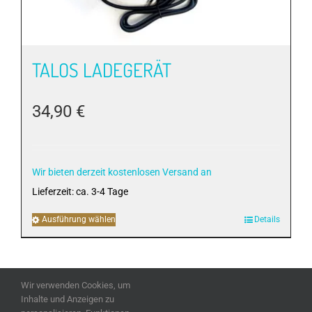
Produktseite
gewählt
werden
TALOS LADEGERÄT
34,90
€
Wir bieten derzeit kostenlosen Versand an
Lieferzeit:
ca. 3-4 Tage
Ausführung wählen
Dieses
Details
Produkt
weist
mehrere
Wir verwenden Cookies, um
Varianten
Inhalte und Anzeigen zu
auf.