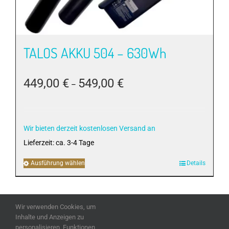
TALOS AKKU 504 – 630Wh
449,00
€
549,00
€
–
Wir bieten derzeit kostenlosen Versand an
Lieferzeit:
ca. 3-4 Tage
Ausführung wählen
Dieses
Details
Produkt
weist
mehrere
Wir verwenden Cookies, um
Varianten
Inhalte und Anzeigen zu
auf.
personalisieren, Funktionen